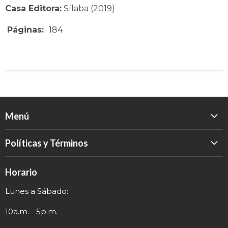
Casa Editora:
Sílaba (2019)
Páginas:
184
Menú
Inicio
Políticas y Términos
Catálogo
Política de Devolución
Eventos
Horario
Política de Privacidad
Sobre nosotros
Lunes a Sábado:
Términos y Envío
Contacto
Información de Contacto
10a.m. - 5p.m.