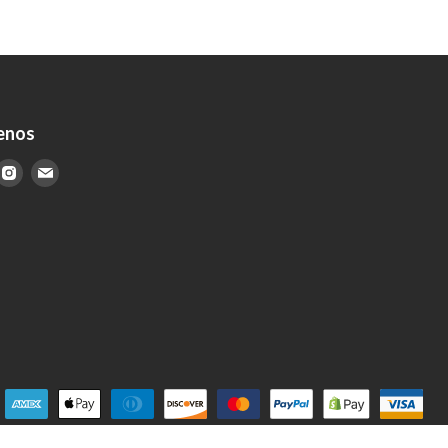
enos
ncuéntranos
Encuéntranos
Encuéntranos
n
en
en