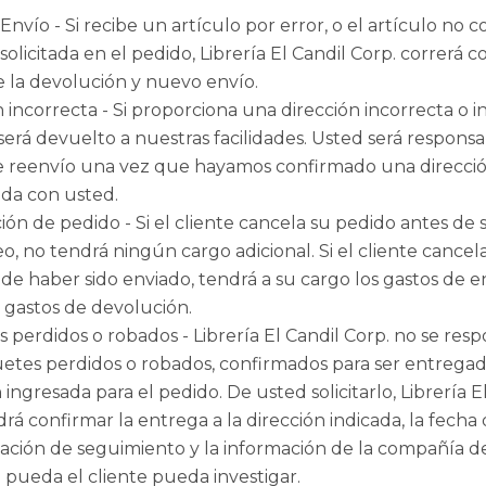
Envío - Si recibe un artículo por error, o el artículo no
solicitada en el pedido, Librería El Candil Corp. correrá c
e la devolución y nuevo envío.
 incorrecta - Si proporciona una dirección incorrecta o in
será devuelto a nuestras facilidades. Usted será responsa
e reenvío una vez que hayamos confirmado una direcci
ada con usted.
ión de pedido - Si el cliente cancela su pedido antes de 
o, no tendrá ningún cargo adicional. Si el cliente cancel
de haber sido enviado, tendrá a su cargo los gastos de en
 gastos de devolución.
 perdidos o robados - Librería El Candil Corp. no se resp
etes perdidos o robados, confirmados para ser entregado
 ingresada para el pedido. De usted solicitarlo, Librería E
rá confirmar la entrega a la dirección indicada, la fecha
mación de seguimiento y la información de la compañía d
 pueda el cliente pueda investigar.