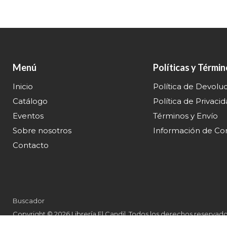
Menú
Políticas y Térmi
Inicio
Política de Devolu
Catálogo
Política de Privaci
Eventos
Términos y Envío
Sobre nosotros
Información de Co
Contacto
Buscador
Copyright © 2026 Librería El Candil. Todos los derechos reservado
Librería El Candil Corp.
|
Tecnología de Shopify