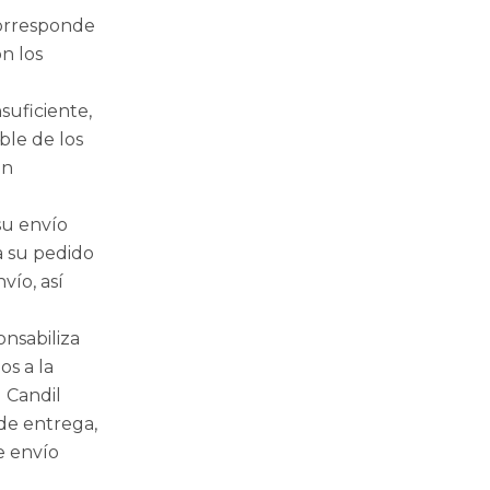
 corresponde
on los
suficiente,
ble de los
ón
su envío
a su pedido
vío, así
onsabiliza
s a la
l Candil
 de entrega,
e envío