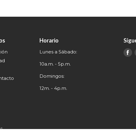
nos
Horario
Sígu
ción
Lunes a Sábado:
E
e
dad
10a.m. - 5p.m.
Domingos:
ntacto
12m. - 4p.m.
s.