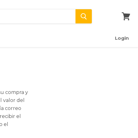
Ver
carrito
Login
su compra y
l valor del
ía correo
ecibir el
o el