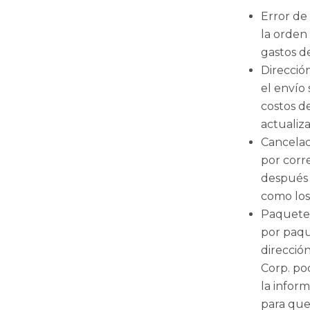
Error de 
la orden 
gastos d
Dirección
el envío 
costos d
actualiz
Cancelac
por corre
después 
como los
Paquetes
por paqu
dirección
Corp. pod
la infor
para que