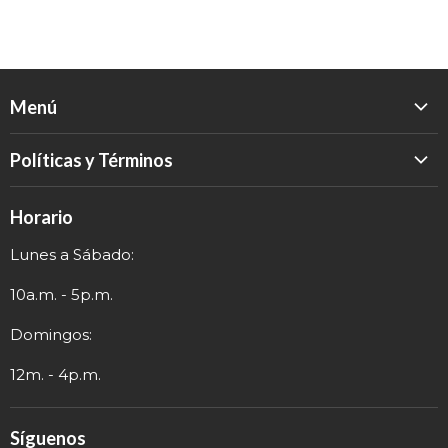
Menú
Inicio
Políticas y Términos
Catálogo
Política de Devolución
Eventos
Horario
Política de Privacidad
Sobre nosotros
Lunes a Sábado:
Términos y Envío
Contacto
Información de Contacto
10a.m. - 5p.m.
Domingos:
12m. - 4p.m.
Síguenos