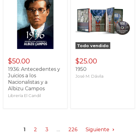
Todo vendido
$50.00
$25.00
1936: Antecedentes y
1950
Juicios a los
José M. Dávila
Nacionalistas y a
Albizu Campos
Librería El Candil
1
2
3
…
226
Siguiente