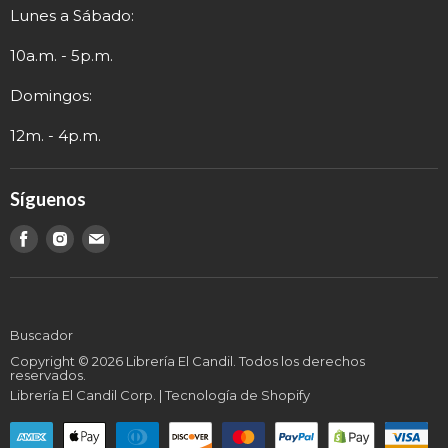
Sobre nosotros
Lunes a Sábado:
Términos y Envío
Contacto
Información de Contacto
10a.m. - 5p.m.
Domingos:
12m. - 4p.m.
Síguenos
Encuéntranos
Encuéntranos
Encuéntranos
en
en
en
Buscador
Copyright © 2026 Librería El Candil. Todos los derechos
reservados.
Librería El Candil Corp.
|
Tecnología de Shopify