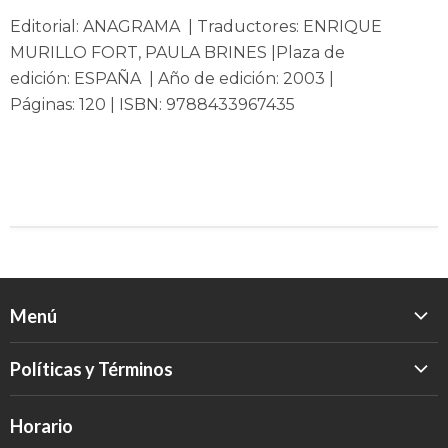
Editorial:
ANAGRAMA
| Traductores:
ENRIQUE
MURILLO FORT, PAULA BRINES |
Plaza de
edición: ESPAÑA | Año de edición:
2003
|
Páginas:
120
| ISBN:
9788433967435
Menú
Inicio
Políticas y Términos
Catálogo
Política de Devolución
Eventos
Horario
Política de Privacidad