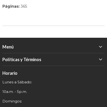
Páginas:
365
Menú
Inicio
Políticas y Términos
Catálogo
Política de Devolución
Eventos
Horario
Política de Privacidad
Sobre nosotros
Lunes a Sábado:
Términos y Envío
Contacto
Información de Contacto
10a.m. - 5p.m.
Domingos: