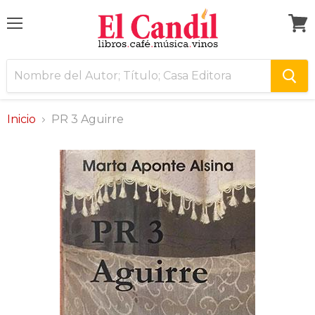
Menú
Ver
carri
Inicio
PR 3 Aguirre