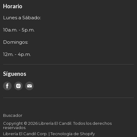
Política de Devolución
Eventos
Horario
Política de Privacidad
Sobre nosotros
Lunes a Sábado:
Términos y Envío
Contacto
Información de Contacto
10a.m. - 5p.m.
Domingos:
12m. - 4p.m.
Síguenos
Encuéntranos
Encuéntranos
Encuéntranos
en
en
en
Buscador
Copyright © 2026 Librería El Candil. Todos los derechos
reservados.
Librería El Candil Corp.
|
Tecnología de Shopify