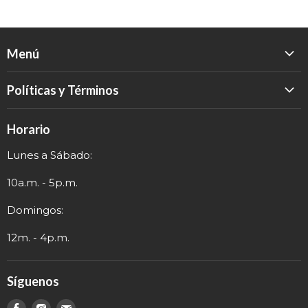
Menú
Inicio
Políticas y Términos
Catálogo
Política de Devolución
Eventos
Horario
Política de Privacidad
Sobre nosotros
Lunes a Sábado:
Términos y Envío
Contacto
Información de Contacto
10a.m. - 5p.m.
Domingos:
12m. - 4p.m.
Síguenos
Encuéntranos
Encuéntranos
Encuéntranos