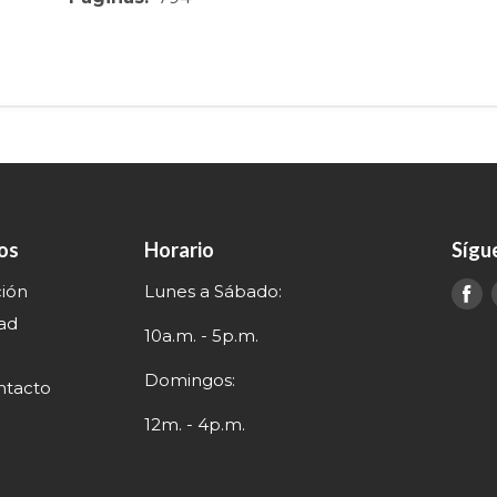
nos
Horario
Sígu
ción
Lunes a Sábado:
E
e
dad
10a.m. - 5p.m.
Domingos:
ntacto
12m. - 4p.m.