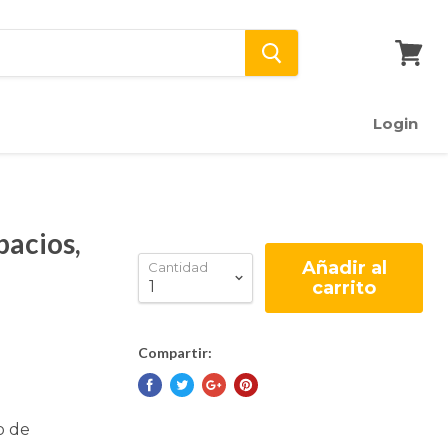
Ver
carrito
Login
pacios,
Añadir al
Cantidad
carrito
Compartir:
o de