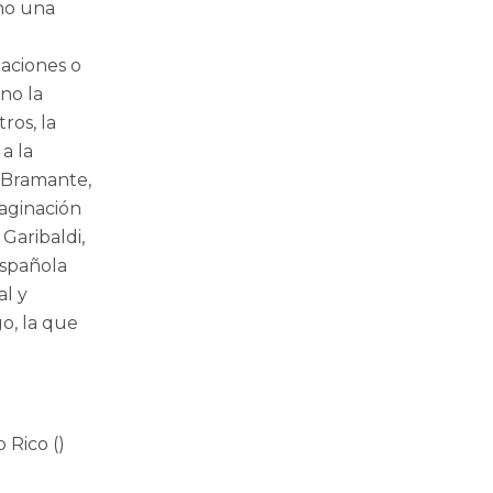
ino una
aciones o
no la
ros, la
a la
 (Bramante,
maginación
 Garibaldi,
española
al y
go, la que
 Rico ()