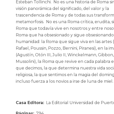
Esteban Tollinchi. No es una historia de Roma s
visión panorámica del significado, del valor y la
trascendencia de Roma y de todas sus transform
metamorfosis. No es una Roma crítica, erudita, si
Roma que todavía vive en nosotros y entre nosot
Roma que ha obsesionado y sigue obsesionando 
humanidad: la Roma que sigue viva en las artes
Rafael, Poussin, Pozzo, Bernini, Piranesi), en la i
(Agustín, Otón III, Julio II, Winckelmann, Gibbon,
Mussolini), la Roma que revive en cada palabra 
que decimos, la que determina nuestra vida soci
religiosa, la que sentimos en la magia del domin
incluso fuerza a los novios a irse de luna de miel.
Casa Editora:
La Editorial Universidad de Puerto
Páginas:
794