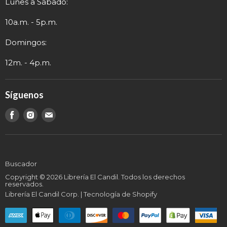
Lunes a Sábado:
Términos y Envío
Contacto
Información de Contacto
10a.m. - 5p.m.
Domingos:
12m. - 4p.m.
Síguenos
Encuéntranos
Encuéntranos
Encuéntranos
en
en
en
Buscador
Copyright © 2026 Librería El Candil. Todos los derechos
reservados.
Librería El Candil Corp.
|
Tecnología de Shopify