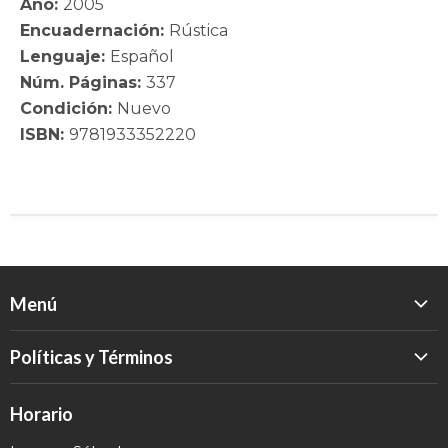
Año:
2005
Encuadernación:
Rústica
Lenguaje:
Español
Núm. Páginas:
337
Condición:
Nuevo
ISBN:
9781933352220
Menú
Inicio
Políticas y Términos
Catálogo
Política de Devolución
Eventos
Horario
Política de Privacidad
Sobre nosotros