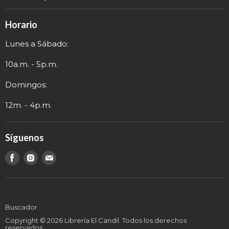
Catálogo
Política de Devolución
Eventos
Horario
Política de Privacidad
Sobre nosotros
Lunes a Sábado:
Términos y Envío
Contacto
Información de Contacto
10a.m. - 5p.m.
Domingos:
12m. - 4p.m.
Síguenos
Encuéntranos
Encuéntranos
Encuéntranos
en
en
en
Buscador
Copyright © 2026 Librería El Candil. Todos los derechos
reservados.