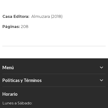
Casa Editora:
Almuzara (2018)
Páginas:
208
Menú
Inicio
Políticas y Términos
Catálogo
Política de Devolución
Eventos
Horario
Política de Privacidad
Sobre nosotros
Lunes a Sábado:
Términos y Envío
Contacto