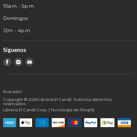
Información de Contacto
10a.m. - 5p.m.
Domingos:
12m. - 4p.m.
Síguenos
Encuéntranos
Encuéntranos
Encuéntranos
en
en
en
Buscador
Copyright © 2026 Librería El Candil. Todos los derechos
reservados.
Librería El Candil Corp.
|
Tecnología de Shopify