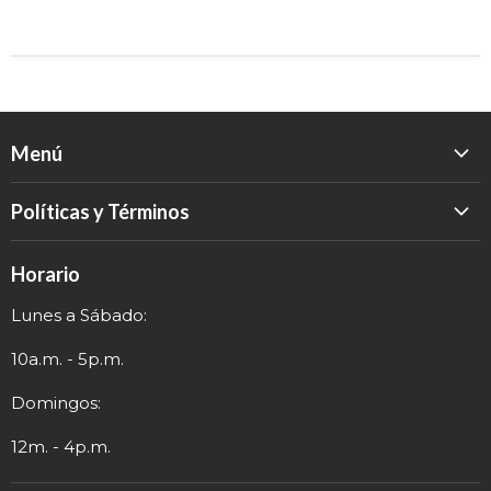
Menú
Inicio
Políticas y Términos
Catálogo
Política de Devolución
Eventos
Horario
Política de Privacidad
Sobre nosotros
Lunes a Sábado:
Términos y Envío
Contacto
Información de Contacto
10a.m. - 5p.m.
Domingos:
12m. - 4p.m.