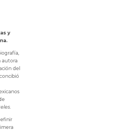
tas y
na.
ografía,
a autora
ación del
 concibió
a
exicanos
 de
eles
.
efinir
rimera