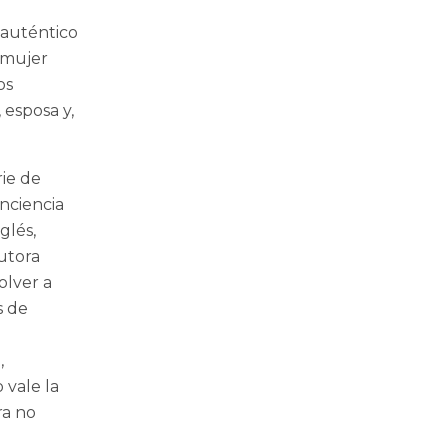
 auténtico
 mujer
os
 esposa y,
rie de
onciencia
glés,
autora
volver a
s de
,
 vale la
ra no