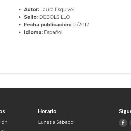
Autor:
Laura Esquivel
Sello:
DEBOLSILLO
Fecha publicación:
12/2012
Idioma:
Español
nos
Horario
Sígu
ción
Lunes a Sábado:
E
e
dad