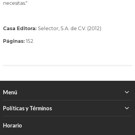
necesitas."
Casa Editora:
Selector, S.A. de C.V. (2012)
Páginas:
152
Menú
Inicio
Políticas y Términos
Catálogo
Política de Devolución
Eventos
Horario
Política de Privacidad
Sobre nosotros