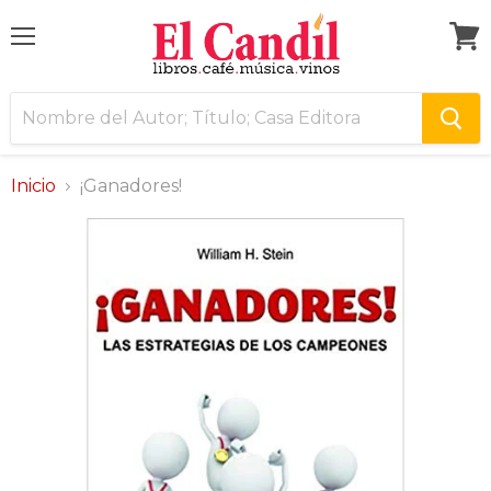
Menú
Ver
carri
Inicio
¡Ganadores!