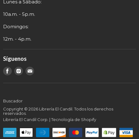
Lunes a Sábado:
Términos y Envío
Contacto
Información de Contacto
10a.m. - 5p.m.
Domingos:
12m. - 4p.m.
Síguenos
Encuéntranos
Encuéntranos
Encuéntranos
en
en
en
Buscador
Copyright © 2026 Librería El Candil. Todos los derechos
reservados.
Librería El Candil Corp.
|
Tecnología de Shopify