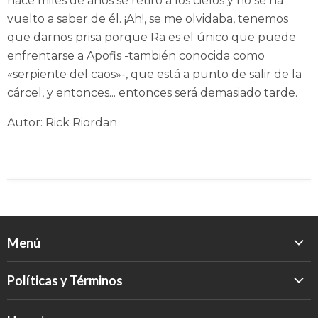
hace miles de años se retiró a los cielos y no se ha
vuelto a saber de él. ¡Ah!, se me olvidaba, tenemos
que darnos prisa porque Ra es el único que puede
enfrentarse a Apofis -también conocida como
«serpiente del caos»-, que está a punto de salir de la
cárcel, y entonces... entonces será demasiado tarde.
Autor: Rick Riordan
Menú
Inicio
Políticas y Términos
Catálogo
Política de Devolución
Eventos