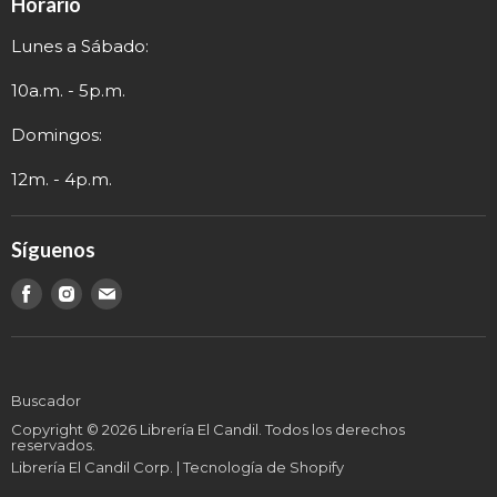
Horario
Política de Privacidad
Sobre nosotros
Lunes a Sábado:
Términos y Envío
Contacto
Información de Contacto
10a.m. - 5p.m.
Domingos:
12m. - 4p.m.
Síguenos
Encuéntranos
Encuéntranos
Encuéntranos
en
en
en
Buscador
Copyright © 2026 Librería El Candil. Todos los derechos
reservados.
Librería El Candil Corp.
|
Tecnología de Shopify