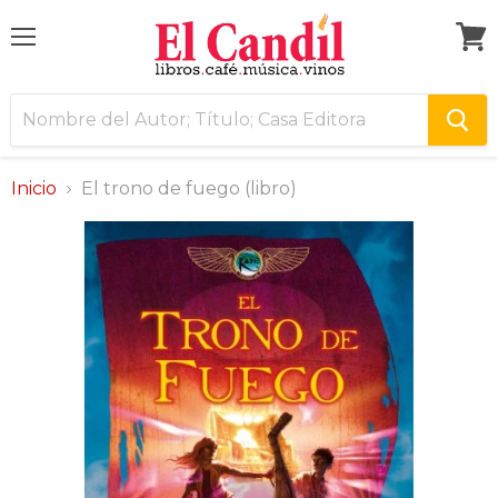
Menú
Ver
carri
Inicio
El trono de fuego (libro)