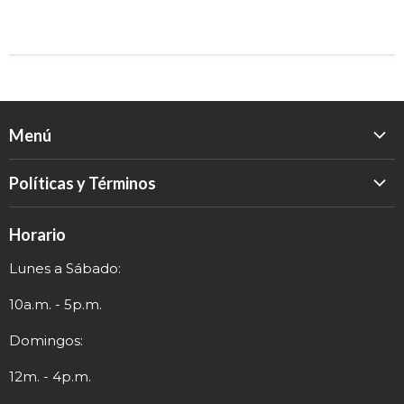
Menú
Inicio
Políticas y Términos
Catálogo
Política de Devolución
Eventos
Horario
Política de Privacidad
Sobre nosotros
Lunes a Sábado:
Términos y Envío
Contacto
Información de Contacto
10a.m. - 5p.m.
Domingos:
12m. - 4p.m.