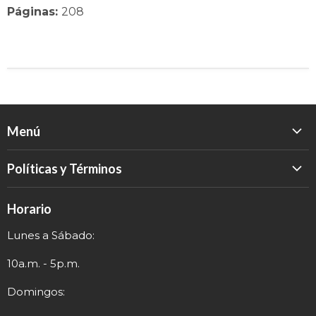
Páginas:
208
Menú
Inicio
Políticas y Términos
Catálogo
Política de Devolución
Eventos
Horario
Política de Privacidad
Sobre nosotros
Lunes a Sábado:
Términos y Envío
Contacto
Información de Contacto
10a.m. - 5p.m.
Domingos: