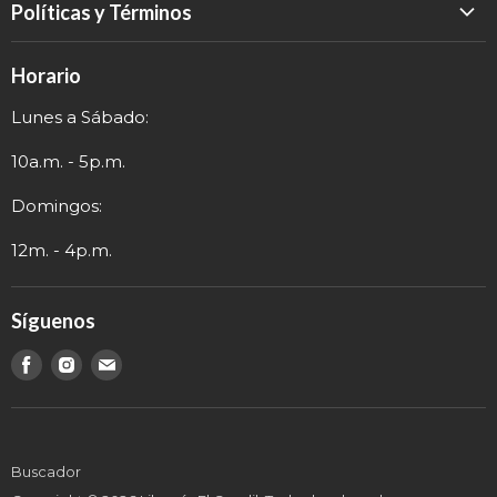
Políticas y Términos
Catálogo
Política de Devolución
Eventos
Horario
Política de Privacidad
Sobre nosotros
Lunes a Sábado:
Términos y Envío
Contacto
Información de Contacto
10a.m. - 5p.m.
Domingos:
12m. - 4p.m.
Síguenos
Encuéntranos
Encuéntranos
Encuéntranos
en
en
en
Buscador