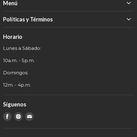
Menú
Inicio
Políticas y Términos
Catálogo
Política de Devolución
Eventos
Horario
Política de Privacidad
Sobre nosotros
Lunes a Sábado:
Términos y Envío
Contacto
Información de Contacto
10a.m. - 5p.m.
Domingos:
12m. - 4p.m.
Síguenos
Encuéntranos
Encuéntranos
Encuéntranos
en
en
en