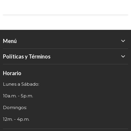
Menú
Inicio
Políticas y Términos
Catálogo
Política de Devolución
Eventos
Horario
Política de Privacidad
Sobre nosotros
Lunes a Sábado:
Términos y Envío
Contacto
Información de Contacto
10a.m. - 5p.m.
Domingos:
12m. - 4p.m.