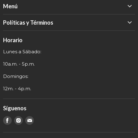
Menú
Inicio
Políticas y Términos
Catálogo
Política de Devolución
Eventos
Horario
Política de Privacidad
Sobre nosotros
Lunes a Sábado:
Términos y Envío
Contacto
Información de Contacto
10a.m. - 5p.m.
Domingos:
12m. - 4p.m.
Síguenos
Encuéntranos
Encuéntranos
Encuéntranos
en
en
en