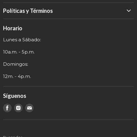
Inicio
Políticas y Términos
Catálogo
Política de Devolución
Eventos
Horario
Política de Privacidad
Sobre nosotros
Lunes a Sábado:
Términos y Envío
Contacto
Información de Contacto
10a.m. - 5p.m.
Domingos:
12m. - 4p.m.
Síguenos
Encuéntranos
Encuéntranos
Encuéntranos
en
en
en