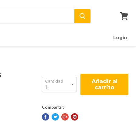
Ver
carrito
Login
s
Añadir al
Cantidad
carrito
Compartir: