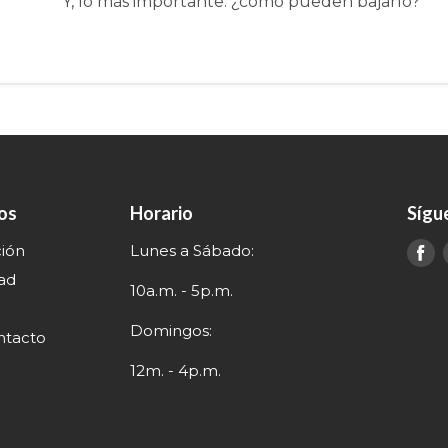
Y, lo más importante: ¿cómo pueden bajarlo?
nos
Horario
Sígu
ción
Lunes a Sábado:
E
e
dad
10a.m. - 5p.m.
Domingos:
ntacto
12m. - 4p.m.