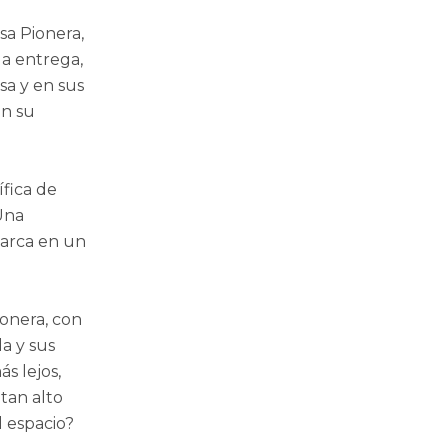
sa Pionera,
a entrega,
sa y en sus
en su
ífica de
Una
barca en un
ionera, con
a y sus
ás lejos,
tan alto
l espacio?