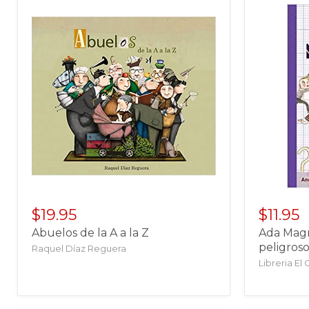
$19.95
$11.95
Abuelos de la A a la Z
Ada Magni
peligroso
Raquel Díaz Reguera
Libreria El 