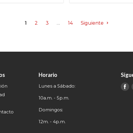
1
2
3
…
14
Siguiente
nos
Horario
Sígu
ción
Lunes a Sábado:
E
e
dad
10a.m. - 5p.m.
Domingos:
ntacto
12m. - 4p.m.