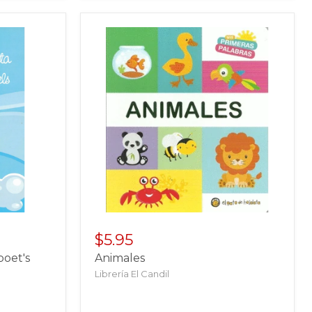
$5.95
poet's
Animales
Librería El Candil