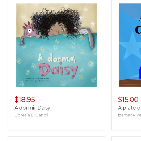
$18.95
$15.00
A dormir Daisy
A plate o
Librería El Candil
Izamar Riv