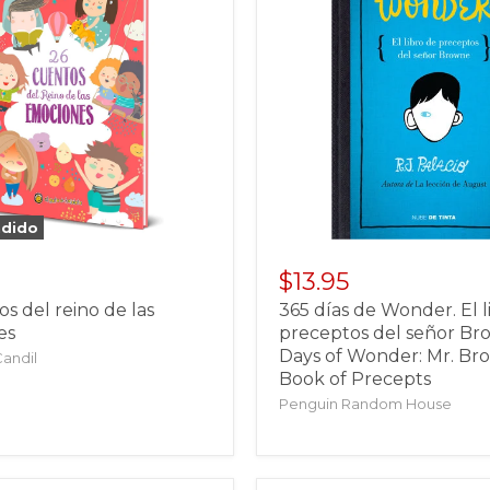
ndido
$13.95
s del reino de las
365 días de Wonder. El l
es
preceptos del señor Bro
Days of Wonder: Mr. Br
Candil
Book of Precepts
Penguin Random House