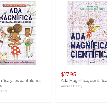
$17.95
fica y los pantalones
Ada Magnífica, científic
s
Andrea Beaty
Candil