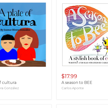
$17.99
f cultura
A season to BEE
era González
Carlos Aponte