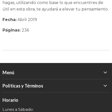
hagas, utilizando como base lo que encuentres de
útil en esta obra, te ayudará a elevar tu pensamiento.
Fecha:
Abril 2019
Páginas:
236
Menú
Inicio
Políticas y Términos
Catálogo
Política de Devolución
Eventos
Horario
Política de Privacidad
Sobre nosotros
Lunes a Sábado:
Términos y Envío