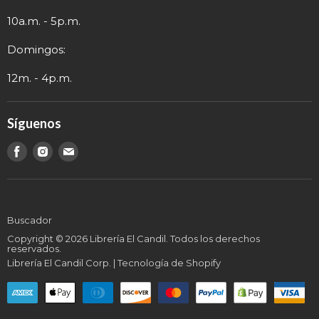
Contacto
Información de Contacto
10a.m. - 5p.m.
Domingos:
12m. - 4p.m.
Síguenos
Encuéntranos
Encuéntranos
Encuéntranos
en
en
en
Buscador
Copyright © 2026 Librería El Candil. Todos los derechos
reservados.
Librería El Candil Corp.
|
Tecnología de Shopify